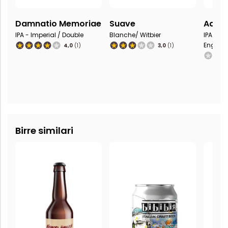
Damnatio Memoriae
Suave
Ad Ma
IPA - Imperial / Double
Blanche/ Witbier
IPA - Im
Englan
4,0
(1)
3,0
(1)
Birre similari