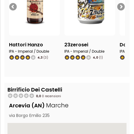
Hattori Hanzo
23zerosei
Damn
IPA - Imperial / Double
IPA - Imperial / Double
IPA - Im
4,3
(3)
4,0
(1)
Birrificio Dei Castelli
0,0
0 recensioni
Marche
Arcevia (AN)
via Borgo Emilio 235