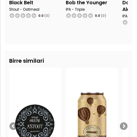
Black Belt
Bob the Younger
Doubl
Ale
Stout - Oatmeal
IPA - Triple
0.0
(0)
0.0
(0)
IPA - Im
Birre similari