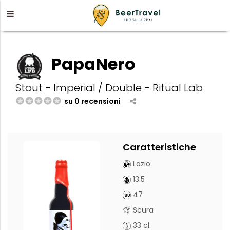
PapaNero
Stout - Imperial / Double - Ritual Lab
su 0 recensioni
Caratteristiche
Lazio
13.5
47
Scura
33 cl.