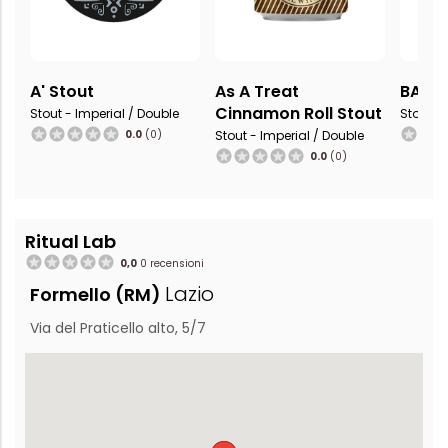
A' Stout
As A Treat
BA 21 
Cinnamon Roll Stout
Stout - Imperial / Double
Stout - 
0.0
(0)
Stout - Imperial / Double
0.0
(0)
Ritual Lab
0,0
0 recensioni
Lazio
Formello (RM)
Via del Praticello alto, 5/7