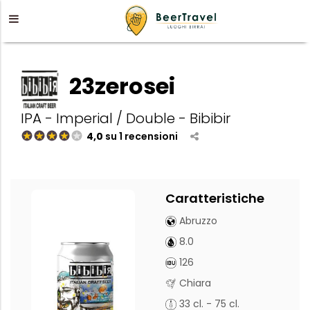
23zerosei
IPA - Imperial / Double - Bibibir
4,0
su 1 recensioni
Caratteristiche
Abruzzo
8.0
126
Chiara
33 cl. - 75 cl.