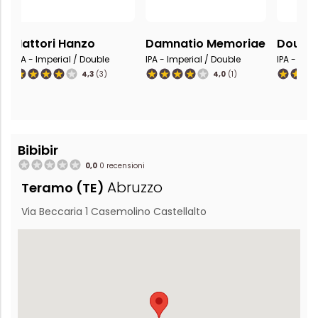
Hattori Hanzo
Damnatio Memoriae
Double
IPA - Imperial / Double
IPA - Imperial / Double
IPA - Imp
4,3
(3)
4,0
(1)
Bibibir
0,0
0 recensioni
Abruzzo
Teramo (TE)
Via Beccaria 1 Casemolino Castellalto