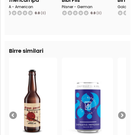
American Ipa
Bibi Pils
Birran
IPA - American
Pilsner - German
Golden A
0.0
(0)
0.0
(0)
Birre similari