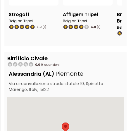
Strogoff
Affligem Tripel
Brons
Brigan
Belgian Tripel
Belgian Tripel
5,0
(1)
4,0
(1)
Belgian 
Birrificio Civale
0,0
0 recensioni
Piemonte
Alessandria (AL)
Via circonvallazione strada statale 10, Spinetta
Marengo, Italy, 15122