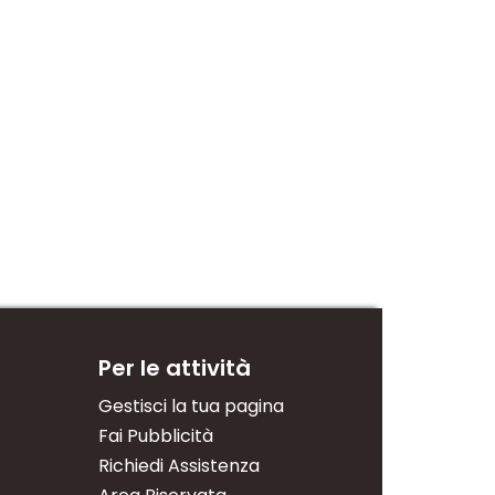
Hausbier
Hebden Lager -
Vocation
Lager - Pale
0.0
(0)
Lager - Pale
0.0
(0)
Per le attività
Gestisci la tua pagina
Fai Pubblicità
Richiedi Assistenza