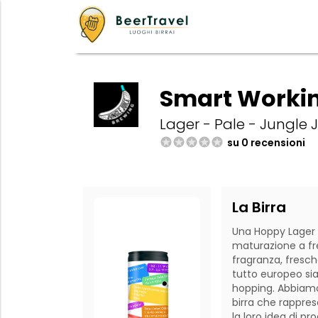
Smart Worki
Lager - Pale - Jungle 
su 0 recensioni
La Birra
Una Hoppy Lager d
maturazione a fre
fragranza, fresche
tutto europeo sia 
hopping. Abbiamo 
birra che rappres
la loro idea di pr