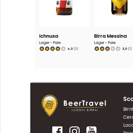
Ichnusa
Birra Messina
Lager - Pale
Lager - Pale
4,0
(3)
3,0
(1)
Sco
Birri
Cerc
Loca