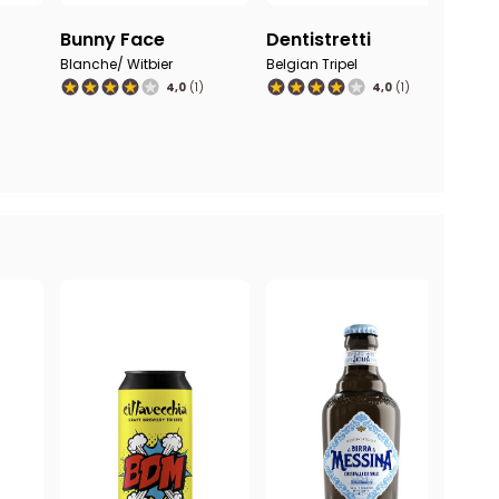
unny Face
Dentistretti
Salty La Fa
lanche/ Witbier
Belgian Tripel
Sour
4,0
(1)
4,0
(1)
Eterea
Lager - Pa