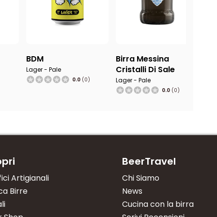
BDM
Birra Messina
Cristalli Di Sale
Lager - Pale
0.0
(0)
Lager - Pale
0.0
(0)
pri
BeerTravel
fici Artigianali
Chi Siamo
a Birre
News
li
Cucina con la birra