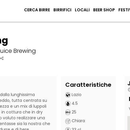
CERCA BIRRE
BIRRIFICI
LOCALI
BEER SHOP
FESTI
ng
Juice Brewing
Caratteristiche
alla lunghissima 
Lazio
ddo, tutta centrata su 
4.5
zza e un mix di luppoli 
in cottura che in dry 
25
voluto realizzare una 
Chiara
entasse sia la nostra che 
odurre e di bere.
33 cl.