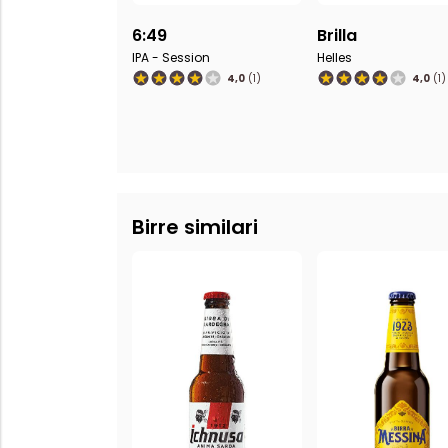
6:49
Brilla
B
IPA - Session
Helles
B
4,0
(1)
4,0
(1)
Birre similari