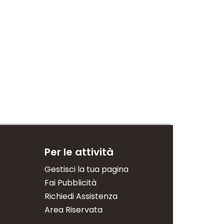
sorderly Teahouse
Disorderly Teahouse
Grapefruit S
xed-Up Berries
Yuzu Lemon
Hard Seltzer
Squeeze
 Seltzer
0
0.0
(0)
Hard Seltzer
0.0
(0)
Per le attività
Gestisci la tua pagina
Fai Pubblicità
Richiedi Assistenza
Area Riservata