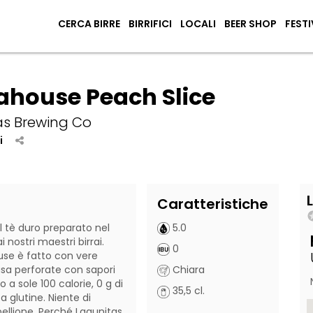
CERCA BIRRE
BIRRIFICI
LOCALI
BEER SHOP
FESTI
ahouse Peach Slice
as Brewing Co
i
Caratteristiche
 tè duro preparato nel 
5.0
nostri maestri birrai. 
0
se è fatto con vere 
usa perforate con sapori 
Chiara
o a sole 100 calorie, 0 g di 
35,5 cl.
 glutine. Niente di 
ibellione. Perché Lagunitas 