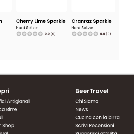
n
Cherry Lime Sparkle
Cranraz Sparkle
Di
Mi
Hard Seltzer
Hard Seltzer
0.0
(0)
0.0
(0)
Hard
)
pri
BeerTravel
fici Artigianali
Chi Siamo
a Birre
News
li
Cucina con la birra
r Shop
Scrivi Recensioni
ival
Suggerisci attività