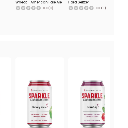
Sq
Wheat - American Pale Ale
Hard Seltzer
0.0
(0)
0.0
(0)
Hard