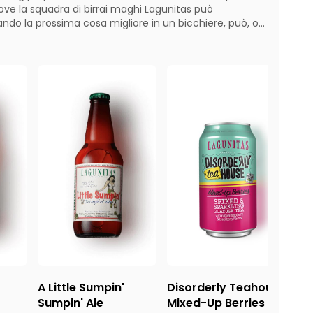
ove la squadra di birrai maghi Lagunitas può
do la prossima cosa migliore in un bicchiere, può, o...
A Little Sumpin'
Disorderly Teahouse
Di
Sumpin' Ale
Mixed-Up Berries
Yu