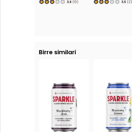
3,6
(10)
3,5
(2)
Birre similari