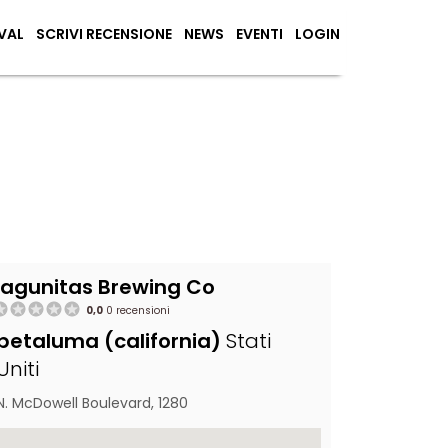
VAL
SCRIVI RECENSIONE
NEWS
EVENTI
LOGIN
Lagunitas Brewing Co
0,0
0 recensioni
petaluma (california)
Stati
Uniti
N. McDowell Boulevard, 1280