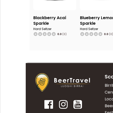
Blackberry Acaí
Blueberry Lemo
Sparkle
Sparkle
Hard Seltzer
Hard Seltzer
0.0
(0)
0.0
(0
Sco
Birri
Cerc
Loca
Bee
Fest