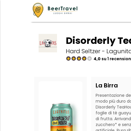
Disorderly Te
Hard Seltzer - Lagunit
4,0
su 1 recension
La Birra
Presentazione del
modo più duro dai 
Disorderly TeaHou
foglie di tè guay
di frutta. Arrivand
zucchero* e senza
artificiale. Pura r