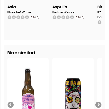
Asia
Asprilla
Black
Blanche/ Witbier
Berliner Weisse
IPA - B
Dark Ale
0.0
(0)
0.0
(0)
Birre similari