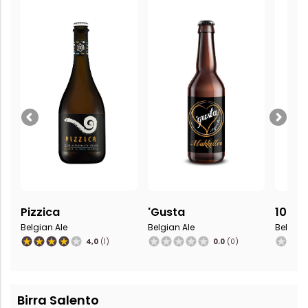
Pizzica
'Gusta
1059
Belgian Ale
Belgian Ale
Belgian
4,0
(1)
0.0
(0)
Birra Salento