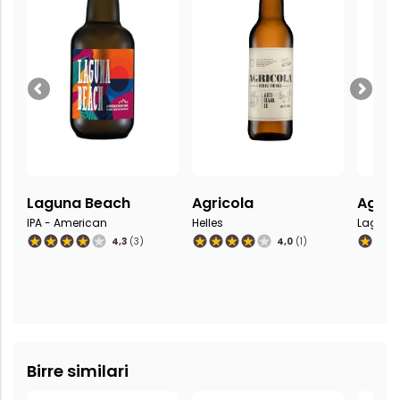
Laguna Beach
Agricola
Agric
IPA - American
Helles
Lager -
4,3
(3)
4,0
(1)
Birre similari