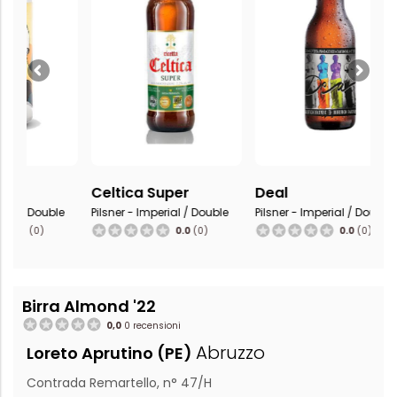
Celtica Super
Deal
Imperia
Pilsner - Imperial / Double
Pilsner - Imperial / Double
Pilsner - 
0.0
(0)
0.0
(0)
Birra Almond '22
0,0
0 recensioni
Abruzzo
Loreto Aprutino (PE)
Contrada Remartello, n° 47/H