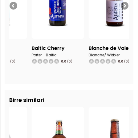
Baltic Cherry
Blanche de Valerie
Booge
Porter - Baltic
Blanche/ Witbier
Porter - I
0.0
(0)
0.0
(0)
Birre similari