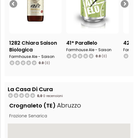
1282 Chiara Saison
41° Parallelo
42 dB
Biologica
Farmhouse Ale - Saison
Farmhou
Farmhouse Ale - Saison
0.0
(0)
0.0
(0)
La Casa Di Cura
0,0
0 recensioni
Abruzzo
Crognaleto (TE)
Frazione Senarica