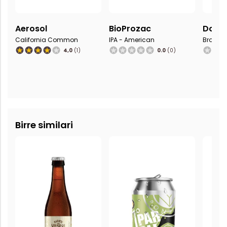
Aerosol
BioProzac
Doppi
California Common
IPA - American
Brown A
4,0
(1)
0.0
(0)
Birre similari