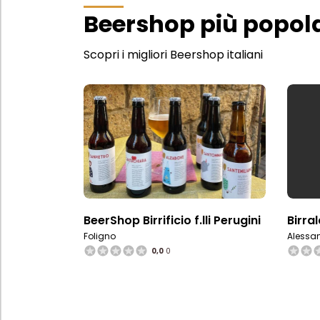
Beershop più popola
Scopri i migliori Beershop italiani
BeerShop Birrificio f.lli Perugini
Birra
Foligno
Alessa
0,0
0