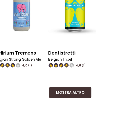
Hop-Era
Igea
an
Golden Ale
Golden Ale
0
(1)
4,0
(1)
4,0
(1)
MOSTRA ALTRO