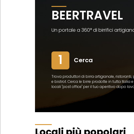
BEERTRAVEL
Un portale a 360° di birrifici artigian
1
Cerca
Trova produttori di birra artigianale, ristoranti,
e bistrot. Cerca le birre prodotte in tutta Italia e 
locali "post office" per il tuo aperitivo dopo lav
Locali più popolari