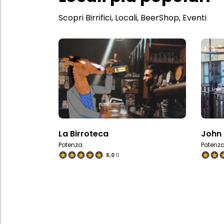
Scopri Birrifici, Locali, BeerShop, Eventi
La Birroteca
John 
Potenza
Potenz
5,0
11