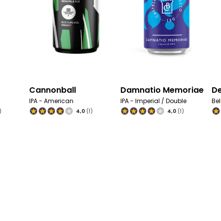
ble Ipa
Eleonora’s Falcon
High Wire
 Imperial / Double
Grape Ale - Italian
Pale Ale - Americ
4,0
(1)
4,0
(1)
4,