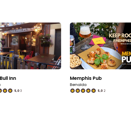
Bull Inn
Memphis Pub
a
Bernalda
5,0
3
5,0
2