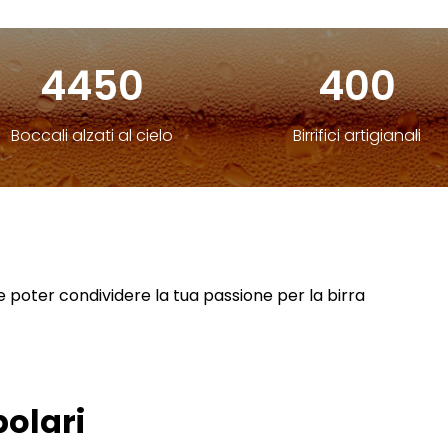
4450
400
Boccali alzati al cielo
Birrifici artigianali
ve poter condividere la tua passione per la birra
polari