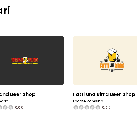
ri
land Beer Shop
Fatti una Birra Beer Shop
ndria
Locate Varesino
0,0
0
0,0
0