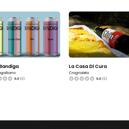
 Bandiga
La Casa Di Cura
galliano
Crognaleto
0,0
(0)
0,0
(0)