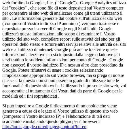
web fornito da Google , Inc. ( "Google") . Google Analytics utilizza
dei "cookies" , che sono file di testo depositati sul Vostro computer
per consentire al sito web di analizzare come gli utenti utilizzano il
sito . Le informazioni generate dal cookie sull'utilizzo del sito web
( compreso il Vostro indirizzo IP anonimo ) verranno trasmesse e
depositate presso i server di Google negli Stati Uniti. Google
utilizzerà queste informazioni allo scopo di esaminare il Vostro
utilizzo del sito web, compilare report sulle attività del sito per gli
operatori dello stesso e fornire altri servizi relativi alle attività del sito
web e all'utilizzo di internet. Google può anche trasferire queste
informazioni a terzi ove ciò sia imposto dalla legge o laddove tali
terzi trattino le suddette informazioni per conto di Google . Google
non assocerà il vostro indirizzo IP a nessun altro dato posseduto da
Google. Potete rifiutarvi di usare i cookies selezionando
l'impostazione appropriata sul vostro browser, ma si prega di notare
che se si fa questo non si può essere in grado di utilizzare tutte le
funzionalità di questo sito web . Utilizzando il presente sito web, voi
acconsentite al trattamento dei Vostri dati da parte di Google per le
modalità ed i fini sopraindicati .
Si può impedire a Google il rilevamento di un cookie che viene
generato a causa di e legato al Vostro utilizzo di questo sito web
(compreso il Vostro indirizzo IP) e l'elaborazione di tali dati
scaricando e installando questo plugin per il browser :
http://tools.google.com/dlpage/gaoptout?hl=en