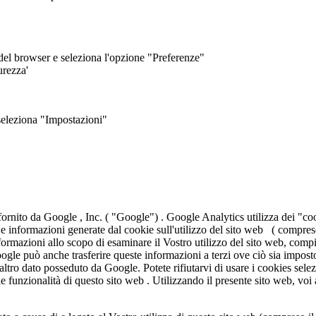
ra del browser e seleziona l'opzione "Preferenze"
urezza'
 seleziona "Impostazioni"
ornito da Google , Inc. ( "Google") . Google Analytics utilizza dei "coo
 . Le informazioni generate dal cookie sull'utilizzo del sito web ( compre
ormazioni allo scopo di esaminare il Vostro utilizzo del sito web, compilar
t. Google può anche trasferire queste informazioni a terzi ove ciò sia impos
altro dato posseduto da Google. Potete rifiutarvi di usare i cookies sel
 le funzionalità di questo sito web . Utilizzando il presente sito web, voi