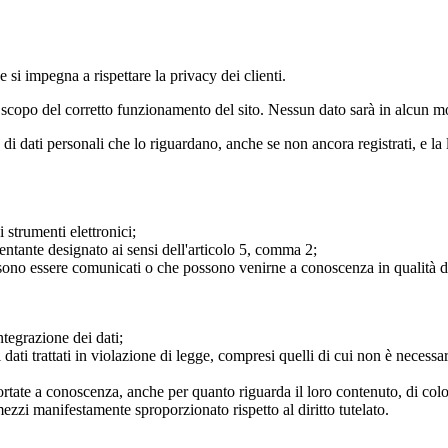
 si impegna a rispettare la privacy dei clienti.
olo scopo del corretto funzionamento del sito. Nessun dato sarà in alcun 
 di dati personali che lo riguardano, anche se non ancora registrati, e la
i strumenti elettronici;
esentante designato ai sensi dell'articolo 5, comma 2;
possono essere comunicati o che possono venirne a conoscenza in qualità di
ntegrazione dei dati;
ati trattati in violazione di legge, compresi quelli di cui non è necessari
 portate a conoscenza, anche per quanto riguarda il loro contenuto, di color
zzi manifestamente sproporzionato rispetto al diritto tutelato.