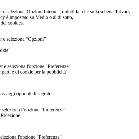
 e seleziona 'Opzioni Internet', quindi fai clic sulla scheda 'Privacy'
vacy è impostato su Medio o al di sotto,
 dei cookies.
er e seleziona “Opzioni”
ookie'
ser e seleziona l'opzione "Preferenze"
 parti e di cookie per la pubblicità'
assaggi riportati di seguito:
r e seleziona l’opzione "Preferenze"
e Ricezione
e seleziona l'opzione "Preferenze"