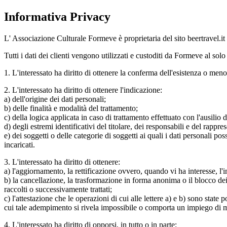
Informativa Privacy
L' Associazione Culturale Formeve è proprietaria del sito beertravel.it e
Tutti i dati dei clienti vengono utilizzati e custoditi da Formeve al s
1. L'interessato ha diritto di ottenere la conferma dell'esistenza o meno
2. L'interessato ha diritto di ottenere l'indicazione:
a) dell'origine dei dati personali;
b) delle finalità e modalità del trattamento;
c) della logica applicata in caso di trattamento effettuato con l'ausilio d
d) degli estremi identificativi del titolare, dei responsabili e del rappr
e) dei soggetti o delle categorie di soggetti ai quali i dati personali 
incaricati.
3. L'interessato ha diritto di ottenere:
a) l'aggiornamento, la rettificazione ovvero, quando vi ha interesse, l'i
b) la cancellazione, la trasformazione in forma anonima o il blocco dei d
raccolti o successivamente trattati;
c) l'attestazione che le operazioni di cui alle lettere a) e b) sono state
cui tale adempimento si rivela impossibile o comporta un impiego di me
4. L'interessato ha diritto di opporsi, in tutto o in parte: