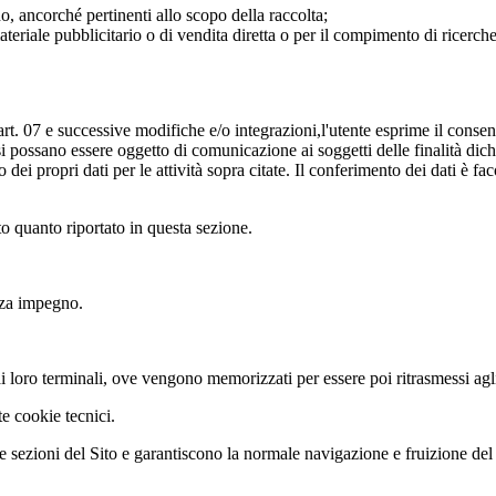
no, ancorché pertinenti allo scopo della raccolta;
i materiale pubblicitario o di vendita diretta o per il compimento di rice
ll'art. 07 e successive modifiche e/o integrazioni,l'utente esprime il consen
si possano essere oggetto di comunicazione ai soggetti delle finalità dichia
dei propri dati per le attività sopra citate. Il conferimento dei dati è fa
ato quanto riportato in questa sezione.
enza impegno.
o ai loro terminali, ove vengono memorizzati per essere poi ritrasmessi agli 
te cookie tecnici.
 sezioni del Sito e garantiscono la normale navigazione e fruizione del 