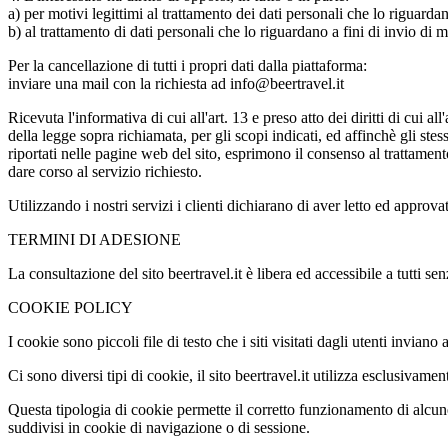
a) per motivi legittimi al trattamento dei dati personali che lo riguarda
b) al trattamento di dati personali che lo riguardano a fini di invio d
Per la cancellazione di tutti i propri dati dalla piattaforma:
inviare una mail con la richiesta ad info@beertravel.it
Ricevuta l'informativa di cui all'art. 13 e preso atto dei diritti di cui a
della legge sopra richiamata, per gli scopi indicati, ed affinchè gli stes
riportati nelle pagine web del sito, esprimono il consenso al trattamento 
dare corso al servizio richiesto.
Utilizzando i nostri servizi i clienti dichiarano di aver letto ed approv
TERMINI DI ADESIONE
La consultazione del sito beertravel.it è libera ed accessibile a tutti s
COOKIE POLICY
I cookie sono piccoli file di testo che i siti visitati dagli utenti invian
Ci sono diversi tipi di cookie, il sito beertravel.it utilizza esclusivamen
Questa tipologia di cookie permette il corretto funzionamento di alcune
suddivisi in cookie di navigazione o di sessione.