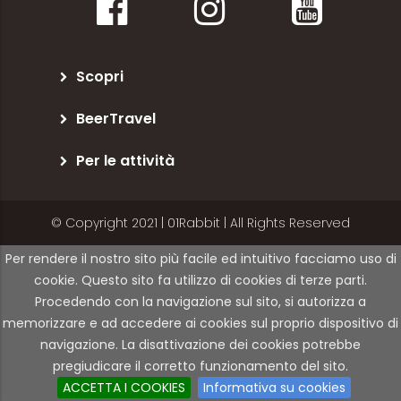
Scopri
BeerTravel
Per le attività
© Copyright 2021 | 01Rabbit | All Rights Reserved
Per rendere il nostro sito più facile ed intuitivo facciamo uso di
cookie. Questo sito fa utilizzo di cookies di terze parti.
Procedendo con la navigazione sul sito, si autorizza a
memorizzare e ad accedere ai cookies sul proprio dispositivo di
navigazione. La disattivazione dei cookies potrebbe
pregiudicare il corretto funzionamento del sito.
ACCETTA I COOKIES
Informativa su cookies