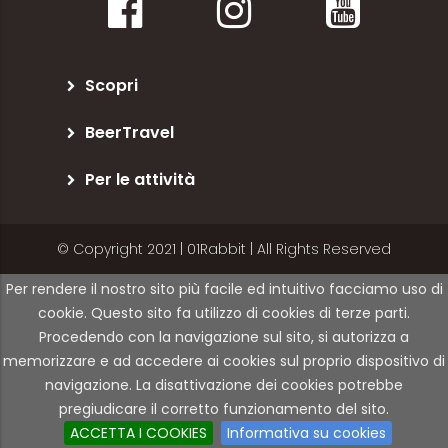
Scopri
BeerTravel
Per le attività
© Copyright 2021 | 01Rabbit | All Rights Reserved
Per rendere il nostro sito più facile ed intuitivo facciamo uso di
cookie. Questo sito fa utilizzo di cookies di terze parti.
Procedendo con la navigazione sul sito, si autorizza a
memorizzare e ad accedere ai cookies sul proprio dispositivo di
navigazione. La disattivazione dei cookies potrebbe
pregiudicare il corretto funzionamento del sito.
ACCETTA I COOKIES
Informativa su cookies