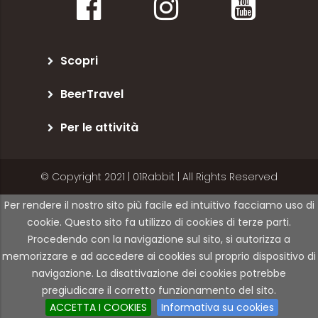
Scopri
BeerTravel
Per le attività
© Copyright 2021 | 01Rabbit | All Rights Reserved
Per rendere il nostro sito più facile ed intuitivo facciamo uso di
cookie. Questo sito fa utilizzo di cookies di terze parti.
Procedendo con la navigazione sul sito, si autorizza a
memorizzare e ad accedere ai cookies sul proprio dispositivo di
navigazione. La disattivazione dei cookies potrebbe
pregiudicare il corretto funzionamento del sito.
ACCETTA I COOKIES
Informativa su cookies