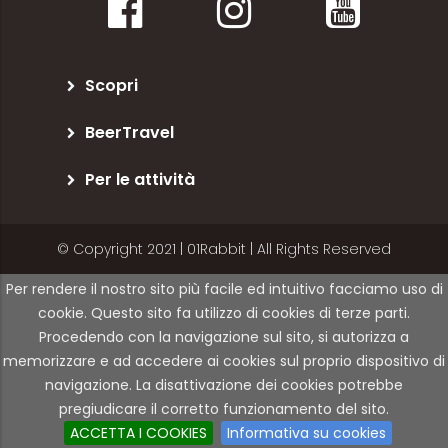
Scopri
BeerTravel
Per le attività
© Copyright 2021 | 01Rabbit | All Rights Reserved
Per rendere il nostro sito più facile ed intuitivo facciamo uso di
cookie. Questo sito fa utilizzo di cookies di terze parti.
Procedendo con la navigazione sul sito, si autorizza a
memorizzare e ad accedere ai cookies sul proprio dispositivo di
navigazione. La disattivazione dei cookies potrebbe
pregiudicare il corretto funzionamento del sito.
ACCETTA I COOKIES
Informativa su cookies