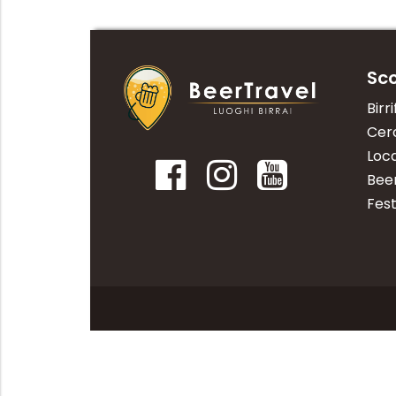
Sco
Birri
Cerc
Loca
Bee
Fest