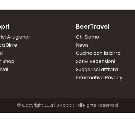
pri
BeerTravel
fici Artigianali
Chi Siamo
a Birre
News
li
Cucina con la birra
r Shop
Scrivi Recensioni
ival
Suggerisci attività
Informativa Privacy
© Copyright 2021 | 01Rabbit | All Rights Reserved