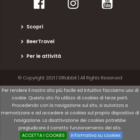
Scopri
BeerTravel
Per le attività
© Copyright 2021 | 01Rabbit | All Rights Reserved
Per rendere il nostro sito più facile ed intuitivo facciamo uso di
cookie. Questo sito fa utilizzo di cookies di terze parti.
Procedendo con la navigazione sul sito, si autorizza a
memorizzare e ad accedere ai cookies sul proprio dispositivo di
navigazione. La disattivazione dei cookies potrebbe
pregiudicare il corretto funzionamento del sito.
ACCETTA I COOKIES
Informativa su cookies