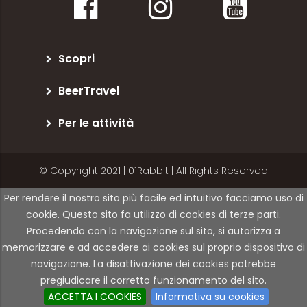
Scopri
BeerTravel
Per le attività
© Copyright 2021 | 01Rabbit | All Rights Reserved
Per rendere il nostro sito più facile ed intuitivo facciamo uso di
cookie. Questo sito fa utilizzo di cookies di terze parti.
Procedendo con la navigazione sul sito, si autorizza a
memorizzare e ad accedere ai cookies sul proprio dispositivo di
navigazione. La disattivazione dei cookies potrebbe
pregiudicare il corretto funzionamento del sito.
ACCETTA I COOKIES
Informativa su cookies