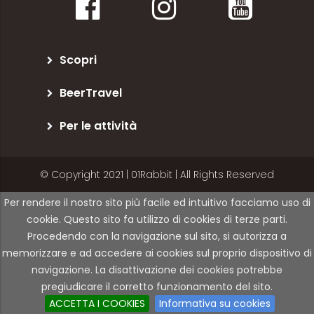
Scopri
BeerTravel
Per le attività
© Copyright 2021 | 01Rabbit | All Rights Reserved
Per rendere il nostro sito più facile ed intuitivo facciamo uso di
cookie. Questo sito fa utilizzo di cookies di terze parti.
Procedendo con la navigazione sul sito, si autorizza a
memorizzare e ad accedere ai cookies sul proprio dispositivo di
navigazione. La disattivazione dei cookies potrebbe
pregiudicare il corretto funzionamento del sito.
ACCETTA I COOKIES
Informativa su cookies