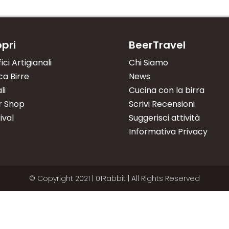
pri
BeerTravel
fici Artigianali
Chi Siamo
a Birre
News
li
Cucina con la birra
r Shop
Scrivi Recensioni
ival
Suggerisci attività
Informativa Privacy
© Copyright 2021 | 01Rabbit | All Rights Reserved