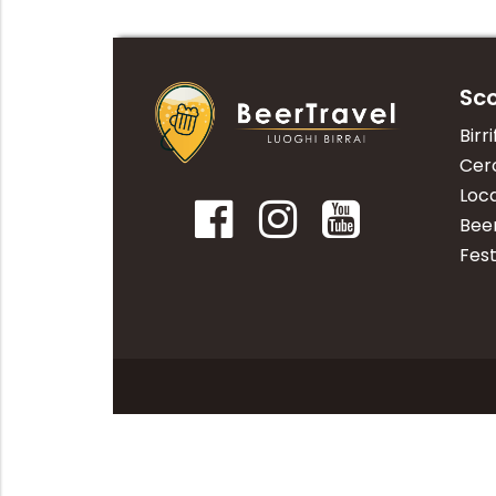
Sco
Birri
Cerc
Loca
Bee
Fest