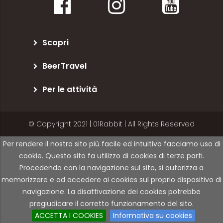
Scopri
BeerTravel
Per le attività
© Copyright 2021 | 01Rabbit | All Rights Reserved
Per rendere il nostro sito più facile ed intuitivo facciamo uso di
cookie. Questo sito fa utilizzo di cookies di terze parti.
Procedendo con la navigazione sul sito, si autorizza a
memorizzare e ad accedere ai cookies sul proprio dispositivo di
navigazione. La disattivazione dei cookies potrebbe
pregiudicare il corretto funzionamento del sito.
ACCETTA I COOKIES
Informativa su cookies