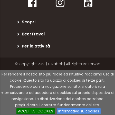
Scopri
BeerTravel
Per le attività
© Copyright 2021 | 01Rabbit | All Rights Reserved
Per rendere il nostro sito più facile ed intuitivo facciamo uso di
cookie. Questo sito fa utilizzo di cookies di terze parti.
Procedendo con la navigazione sul sito, si autorizza a
memorizzare e ad accedere ai cookies sul proprio dispositivo di
navigazione. La disattivazione dei cookies potrebbe
pregiudicare il corretto funzionamento del sito.
ACCETTA I COOKIES
Informativa su cookies