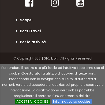
Scopri
BeerTravel
Per le attività
© Copyright 2021 | 01Rabbit | All Rights Reserved
Per rendere il nostro sito più facile ed intuitivo facciamo uso di
cookie. Questo sito fa utilizzo di cookies di terze parti.
Procedendo con la navigazione sul sito, si autorizza a
memorizzare e ad accedere ai cookies sul proprio dispositivo di
navigazione. La disattivazione dei cookies potrebbe
pregiudicare il corretto funzionamento del sito.
ACCETTA I COOKIES
Informativa su cookies