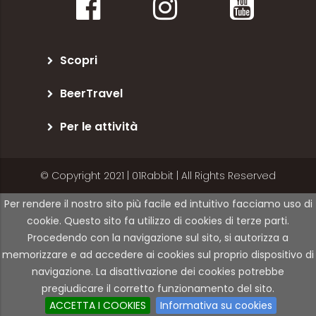
Scopri
BeerTravel
Per le attività
© Copyright 2021 | 01Rabbit | All Rights Reserved
Per rendere il nostro sito più facile ed intuitivo facciamo uso di
cookie. Questo sito fa utilizzo di cookies di terze parti.
Procedendo con la navigazione sul sito, si autorizza a
memorizzare e ad accedere ai cookies sul proprio dispositivo di
navigazione. La disattivazione dei cookies potrebbe
pregiudicare il corretto funzionamento del sito.
ACCETTA I COOKIES
Informativa su cookies