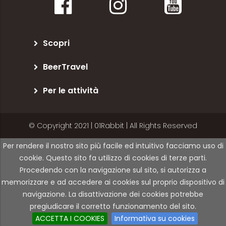
Scopri
BeerTravel
Per le attività
© Copyright 2021 | 01Rabbit | All Rights Reserved
Per rendere il nostro sito più facile ed intuitivo facciamo uso di
cookie. Questo sito fa utilizzo di cookies di terze parti.
Procedendo con la navigazione sul sito, si autorizza a
memorizzare e ad accedere ai cookies sul proprio dispositivo di
navigazione. La disattivazione dei cookies potrebbe
pregiudicare il corretto funzionamento del sito.
ACCETTA I COOKIES
Informativa su cookies