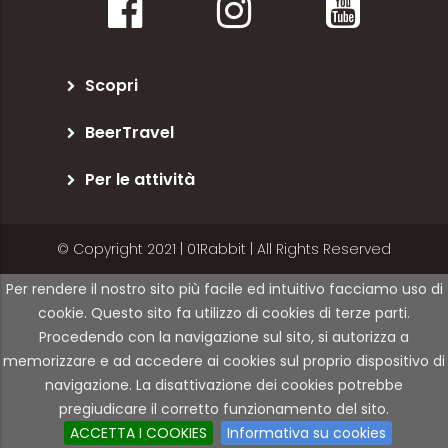
Scopri
BeerTravel
Per le attività
© Copyright 2021 | 01Rabbit | All Rights Reserved
Per rendere il nostro sito più facile ed intuitivo facciamo uso di
cookie. Questo sito fa utilizzo di cookies di terze parti.
Procedendo con la navigazione sul sito, si autorizza a
memorizzare e ad accedere ai cookies sul proprio dispositivo di
navigazione. La disattivazione dei cookies potrebbe
pregiudicare il corretto funzionamento del sito.
ACCETTA I COOKIES
Informativa su cookies