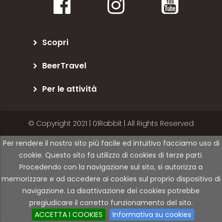
Scopri
BeerTravel
Per le attività
© Copyright 2021 | 01Rabbit | All Rights Reserved
Per rendere il nostro sito più facile ed intuitivo facciamo uso di
cookie. Questo sito fa utilizzo di cookies di terze parti.
Procedendo con la navigazione sul sito, si autorizza a
memorizzare e ad accedere ai cookies sul proprio dispositivo di
navigazione. La disattivazione dei cookies potrebbe
pregiudicare il corretto funzionamento del sito.
ACCETTA I COOKIES
Informativa su cookies