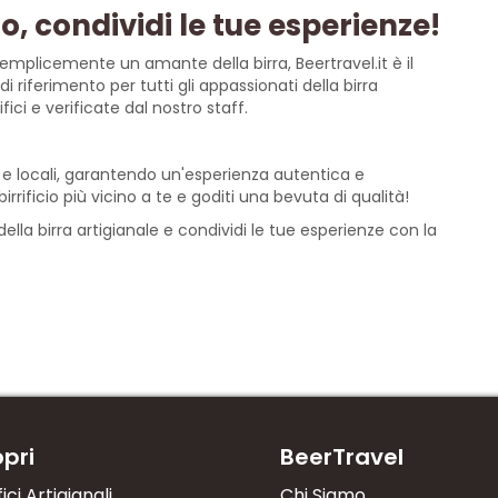
o, condividi le tue esperienze!
semplicemente un amante della birra, Beertravel.it è il
i riferimento per tutti gli appassionati della birra
fici e verificate dal nostro staff.
ici e locali, garantendo un'esperienza autentica e
birrificio più vicino a te e goditi una bevuta di qualità!
ella birra artigianale e condividi le tue esperienze con la
pri
BeerTravel
fici Artigianali
Chi Siamo