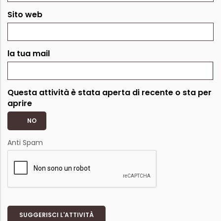
Sito web
la tua mail
Questa attività è stata aperta di recente o sta per
aprire
NO
Anti Spam
SUGGERISCI L'ATTIVITÀ