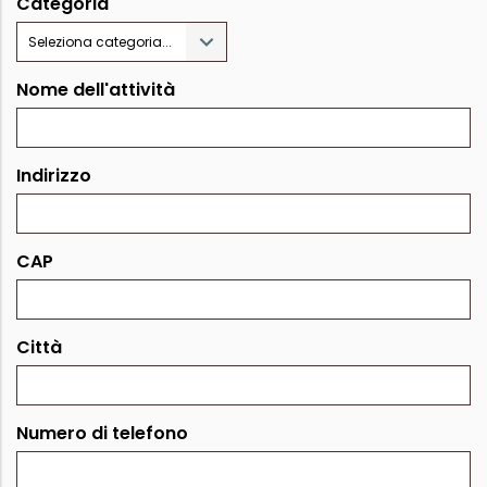
Categoria
Seleziona categoria...
Nome dell'attività
Indirizzo
CAP
Città
Numero di telefono