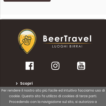
Scopri
Per rendere il nostro sito più facile ed intuitivo facciamo uso di
BeerTravel
cookie. Questo sito fa utilizzo di cookies di terze parti.
Procedendo con la navigazione sul sito, si autorizza a
Per le attività