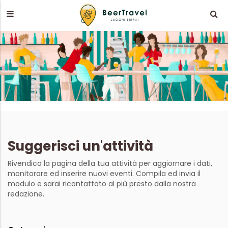
Suggerisci un'attività
Rivendica la pagina della tua attività per aggiornare i dati,
monitorare ed inserire nuovi eventi. Compila ed invia il
modulo e sarai ricontattato al più presto dalla nostra
redazione.