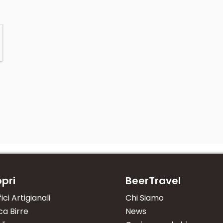
pri
BeerTravel
fici Artigianali
Chi Siamo
a Birre
News