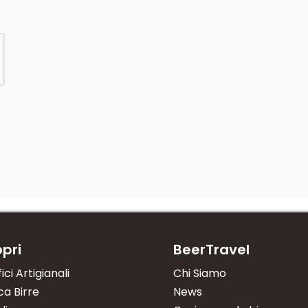
pri
BeerTravel
fici Artigianali
Chi Siamo
a Birre
News