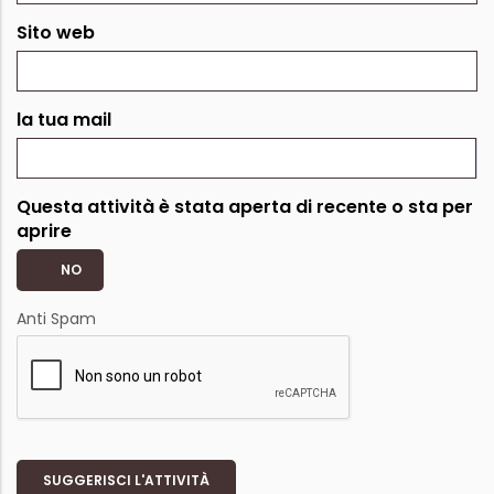
Sito web
la tua mail
Questa attività è stata aperta di recente o sta per
aprire
NO
Anti Spam
SUGGERISCI L'ATTIVITÀ