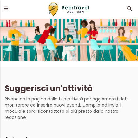
Suggerisci un'attività
Rivendica la pagina della tua attività per aggiornare i dati,
monitorare ed inserire nuovi eventi. Compila ed invia il
modulo e sarai ricontattato al più presto dalla nostra
redazione.