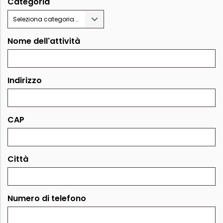
Categoria
Seleziona categoria...
Nome dell'attività
Indirizzo
CAP
Città
Numero di telefono