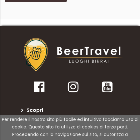
Scopri
Per rendere il nostro sito più facile ed intuitivo facciamo uso di
BeerTravel
cookie. Questo sito fa utilizzo di cookies di terze parti.
Procedendo con la navigazione sul sito, si autorizza a
Per le attività