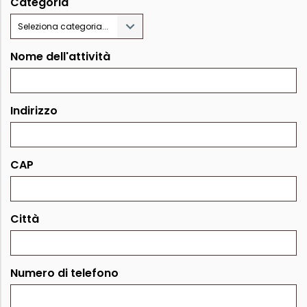
Categoria
Seleziona categoria...
Nome dell'attività
Indirizzo
CAP
Città
Numero di telefono