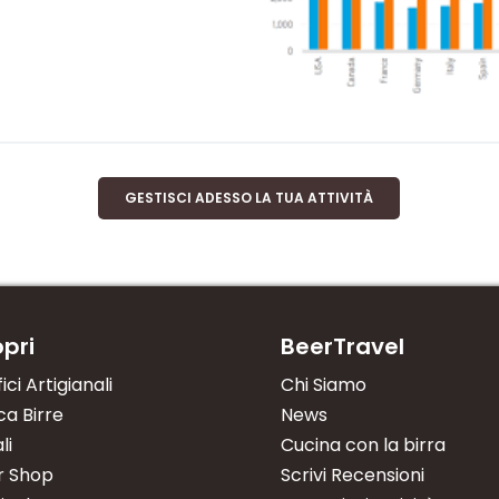
GESTISCI ADESSO LA TUA ATTIVITÀ
pri
BeerTravel
fici Artigianali
Chi Siamo
a Birre
News
li
Cucina con la birra
r Shop
Scrivi Recensioni