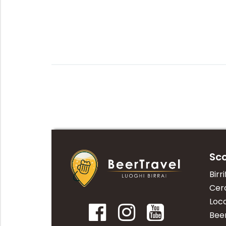
Sco
Birri
Cerc
Loca
Bee