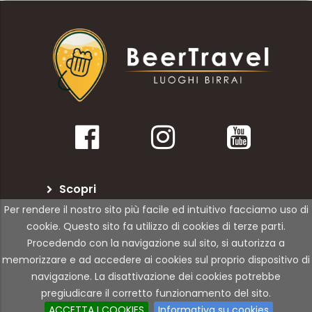
Scopri
Per rendere il nostro sito più facile ed intuitivo facciamo uso di
BeerTravel
cookie. Questo sito fa utilizzo di cookies di terze parti.
Procedendo con la navigazione sul sito, si autorizza a
Per le attività
memorizzare e ad accedere ai cookies sul proprio dispositivo di
navigazione. La disattivazione dei cookies potrebbe
pregiudicare il corretto funzionamento del sito.
© Copyright 2021 | 01Rabbit | All Rights Reserved
ACCETTA I COOKIES
Informativa su cookies