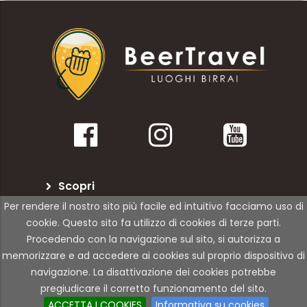
Scopri
Per rendere il nostro sito più facile ed intuitivo facciamo uso di
BeerTravel
cookie. Questo sito fa utilizzo di cookies di terze parti.
Procedendo con la navigazione sul sito, si autorizza a
Per le attività
memorizzare e ad accedere ai cookies sul proprio dispositivo di
navigazione. La disattivazione dei cookies potrebbe
pregiudicare il corretto funzionamento del sito.
© Copyright 2021 | 01Rabbit | All Rights Reserved
ACCETTA I COOKIES
Informativa su cookies