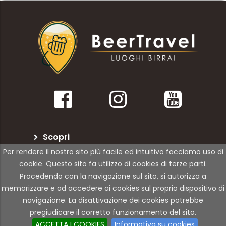
Scopri
Per rendere il nostro sito più facile ed intuitivo facciamo uso di
BeerTravel
cookie. Questo sito fa utilizzo di cookies di terze parti.
Procedendo con la navigazione sul sito, si autorizza a
Per le attività
memorizzare e ad accedere ai cookies sul proprio dispositivo di
navigazione. La disattivazione dei cookies potrebbe
pregiudicare il corretto funzionamento del sito.
© Copyright 2021 | 01Rabbit | All Rights Reserved
ACCETTA I COOKIES
Informativa su cookies