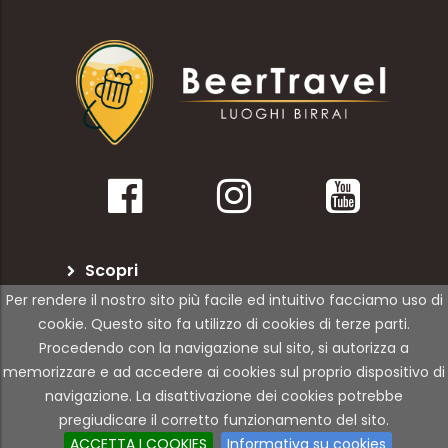
Scopri
Per rendere il nostro sito più facile ed intuitivo facciamo uso di
BeerTravel
cookie. Questo sito fa utilizzo di cookies di terze parti.
Procedendo con la navigazione sul sito, si autorizza a
Per le attività
memorizzare e ad accedere ai cookies sul proprio dispositivo di
navigazione. La disattivazione dei cookies potrebbe
pregiudicare il corretto funzionamento del sito.
© Copyright 2021 | 01Rabbit | All Rights Reserved
ACCETTA I COOKIES
Informativa su cookies