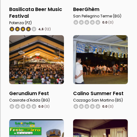
Basilicata Beer Music
BeerGhèm
Festival
San Pellegrino Terme (BG)
Potenza (PZ)
0.0
(0)
4,6
(12)
Gerundium Fest
Calino Summer Fest
Casirate d'Adda (BG)
Cazzago San Martino (BS)
0.0
(0)
0.0
(0)