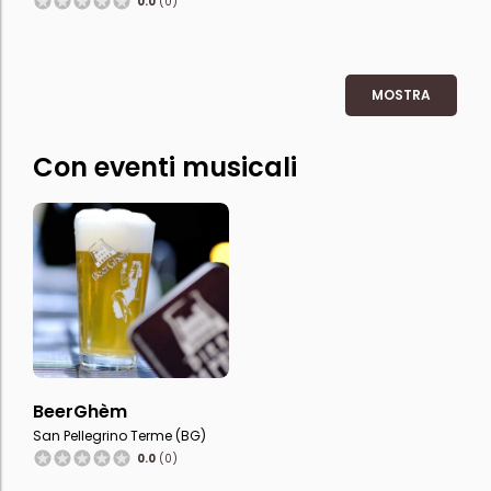
0.0
(0)
MOSTRA
Con eventi musicali
BeerGhèm
San Pellegrino Terme (BG)
0.0
(0)