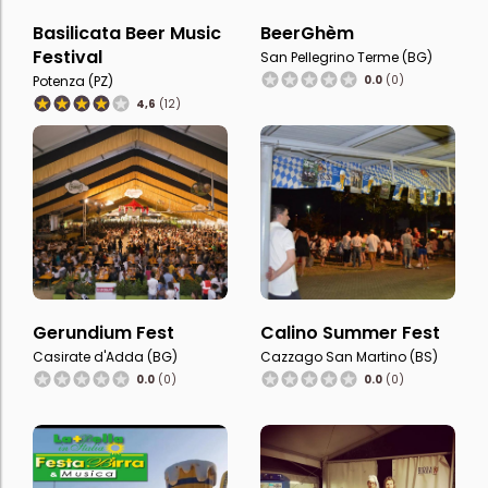
Basilicata Beer Music
BeerGhèm
Festival
San Pellegrino Terme (BG)
Potenza (PZ)
0.0
(0)
4,6
(12)
Gerundium Fest
Calino Summer Fest
Casirate d'Adda (BG)
Cazzago San Martino (BS)
0.0
(0)
0.0
(0)