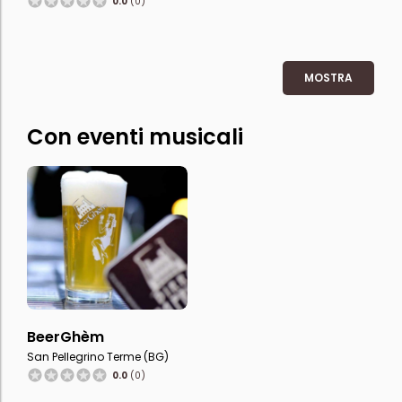
0.0
(0)
MOSTRA
Con eventi musicali
BeerGhèm
San Pellegrino Terme (BG)
0.0
(0)