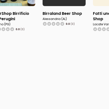
rShop Birrificio
Birraland Beer Shop
Fatti un
i Perugini
Shop
Alessandria (AL)
no (PG)
0.0
(0)
Locate Var
0.0
(0)