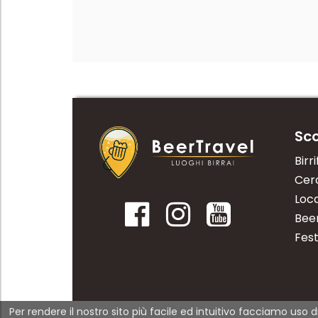
Sco
Birri
Cerc
Loca
Bee
Fest
Per rendere il nostro sito più facile ed intuitivo facciamo uso d