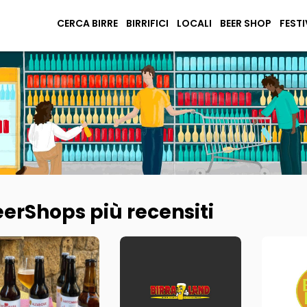
CERCA BIRRE
BIRRIFICI
LOCALI
BEER SHOP
FESTI
erShops più recensiti