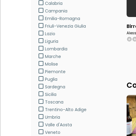
Calabria
Campania
Emilia-Romagna
Bir
Friuli-Venezia Giulia
Ales
Lazio
Liguria
Lombardia
Marche
Molise
Piemonte
Puglia
Co
Sardegna
Sicilia
Toscana
Trentino-Alto Adige
Umbria
Valle d'Aosta
Veneto