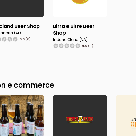
raland Beer Shop
Birra e Birre Beer
Shop
sandria (AL)
0.0
(0)
Induno Olona (VA)
0.0
(0)
n e commerce