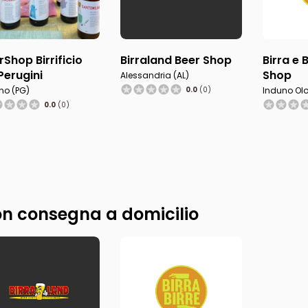
rShop Birrificio
Birraland Beer Shop
Birra e 
i Perugini
Shop
Alessandria (AL)
no (PG)
0.0
(0)
Induno Olo
0.0
(0)
n consegna a domicilio