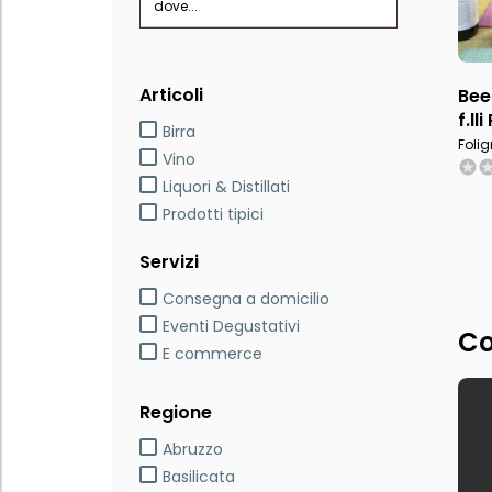
dove...
Articoli
Bee
f.ll
Birra
Folig
Vino
Liquori & Distillati
Prodotti tipici
Servizi
Consegna a domicilio
Eventi Degustativi
Co
E commerce
Regione
Abruzzo
Basilicata