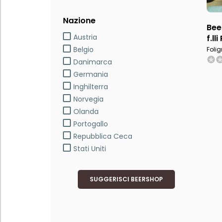
Nazione
Bee
Austria
f.ll
Belgio
Folig
Danimarca
Germania
Inghilterra
Norvegia
Olanda
Portogallo
Repubblica Ceca
Stati Uniti
SUGGERISCI BEERSHOP