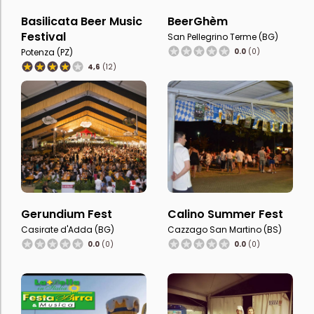
Basilicata Beer Music
BeerGhèm
Festival
San Pellegrino Terme (BG)
Potenza (PZ)
0.0
(0)
4,6
(12)
Gerundium Fest
Calino Summer Fest
Casirate d'Adda (BG)
Cazzago San Martino (BS)
0.0
(0)
0.0
(0)