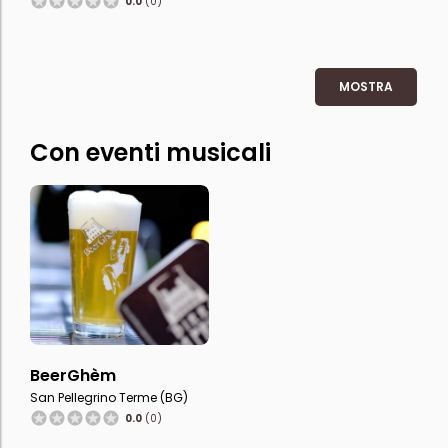
0.0
(0)
MOSTRA
Con eventi musicali
BeerGhèm
San Pellegrino Terme (BG)
0.0
(0)