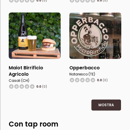
0.0
(0)
0.0
(0)
Maiot Birrificio
Opperbacco
Agricolo
Notaresco (TE)
Casoli (CH)
0.0
(0)
0.0
(0)
MOSTRA
Con tap room