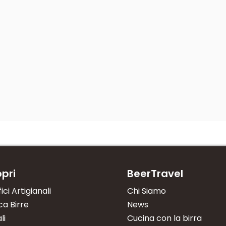
pri
BeerTravel
fici Artigianali
Chi Siamo
a Birre
News
li
Cucina con la birra