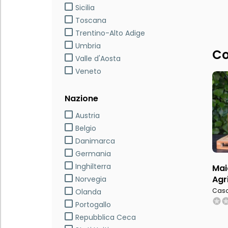
Sicilia
Toscana
Trentino-Alto Adige
Umbria
Co
Valle d'Aosta
Veneto
Nazione
Austria
Belgio
Danimarca
Germania
Inghilterra
Maio
Agr
Norvegia
Caso
Olanda
Portogallo
Repubblica Ceca