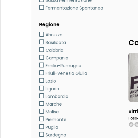
Bassa Fermentazione
Fermentazione Spontanea
Regione
Abruzzo
Co
Basilicata
Calabria
Campania
Emilia-Romagna
Friuli-Venezia Giulia
Lazio
Liguria
Lombardia
Marche
Birr
Molise
Foss
Piemonte
Puglia
Sardegna