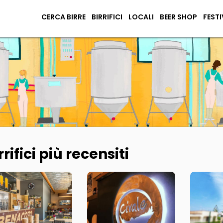
CERCA BIRRE
BIRRIFICI
LOCALI
BEER SHOP
FESTI
rrifici più recensiti