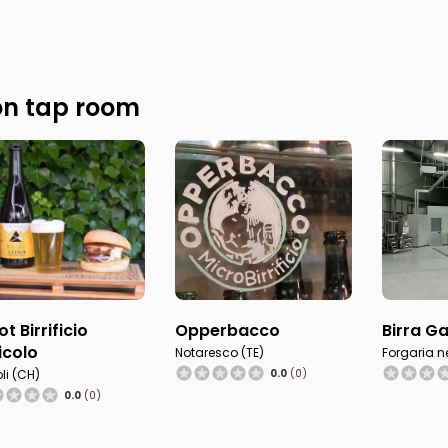
n tap room
t Birrificio
Opperbacco
Birra Ga
icolo
Notaresco (TE)
Forgaria nel
li (CH)
0.0
(0)
0.0
(0)