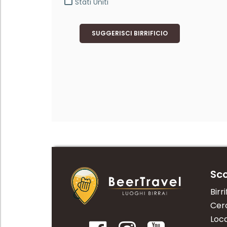
Stati Uniti
SUGGERISCI BIRRIFICIO
Sco
Birri
Cerc
Loca