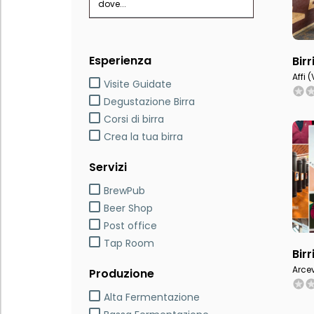
dove...
Esperienza
Bir
Affi 
Visite Guidate
Degustazione Birra
Corsi di birra
Crea la tua birra
Servizi
BrewPub
Beer Shop
Post office
Tap Room
Birr
Arce
Produzione
Alta Fermentazione