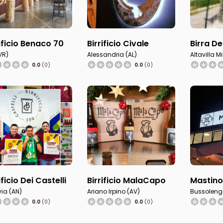
rificio Benaco 70
Birrificio Civale
Birra De
(VR)
Alessandria (AL)
Altavilla Mi
0.0
(0)
0.0
(0)
ificio Dei Castelli
Birrificio MalaCapo
Mastino 
via (AN)
Ariano Irpino (AV)
Bussoleng
0.0
(0)
0.0
(0)