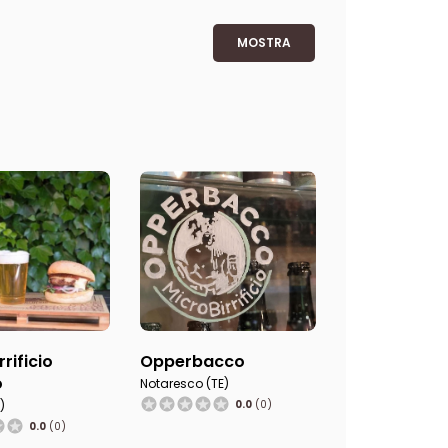
MOSTRA
rrificio
Opperbacco
o
Notaresco (TE)
)
0.0
(0)
0.0
(0)