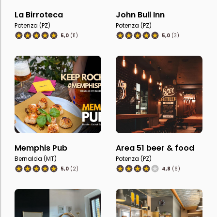
La Birroteca
John Bull Inn
Potenza (PZ)
Potenza (PZ)
5,0
(11)
5,0
(3)
Memphis Pub
Area 51 beer & food
Bernalda (MT)
Potenza (PZ)
5,0
(2)
4,8
(6)