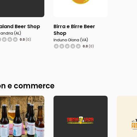
raland Beer Shop
Birra e Birre Beer
Shop
sandria (AL)
0.0
(0)
Induno Olona (VA)
0.0
(0)
n e commerce