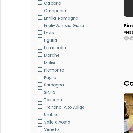
Calabria
Campania
Emilia-Romagna
Bir
Friuli-Venezia Giulia
Ales
Lazio
Liguria
Lombardia
Marche
Molise
Piemonte
Puglia
Co
Sardegna
Sicilia
Toscana
Trentino-Alto Adige
Umbria
Valle d'Aosta
Veneto