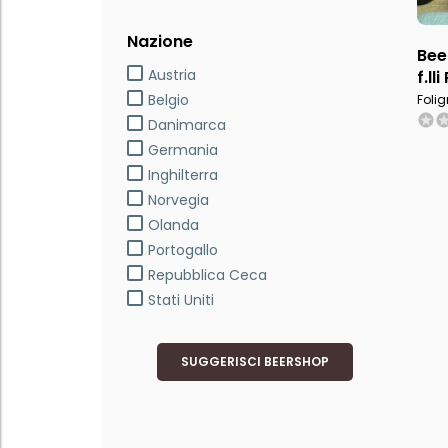
Nazione
Bee
Austria
f.ll
Belgio
Folig
Danimarca
Germania
Inghilterra
Norvegia
Olanda
Portogallo
Repubblica Ceca
Stati Uniti
SUGGERISCI BEERSHOP