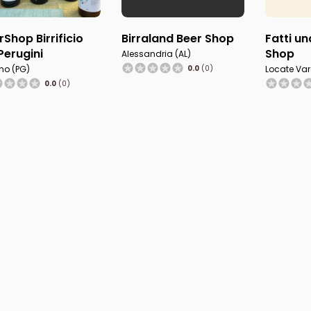
rShop Birrificio
Birraland Beer Shop
Fatti un
i Perugini
Shop
Alessandria (AL)
no (PG)
0.0
(0)
Locate Var
0.0
(0)