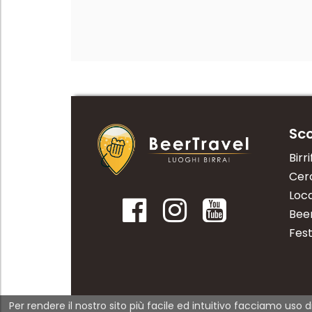
Sco
Birri
Cerc
Loca
Bee
Fest
Per rendere il nostro sito più facile ed intuitivo facciamo uso d