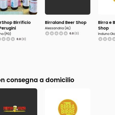
rShop Birrificio
Birraland Beer Shop
Birra e 
i Perugini
Shop
Alessandria (AL)
no (PG)
0.0
(0)
Induno Olo
0.0
(0)
n consegna a domicilio