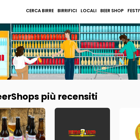
CERCA BIRRE
BIRRIFICI
LOCALI
BEER SHOP
FESTI
erShops più recensiti