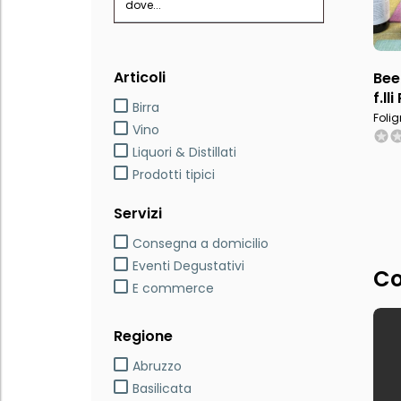
dove...
Articoli
Bee
f.ll
Birra
Folig
Vino
Liquori & Distillati
Prodotti tipici
Servizi
Consegna a domicilio
Eventi Degustativi
Co
E commerce
Regione
Abruzzo
Basilicata