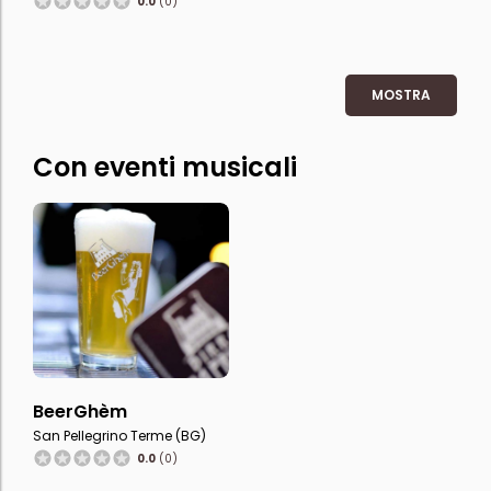
0.0
(0)
MOSTRA
Con eventi musicali
BeerGhèm
San Pellegrino Terme (BG)
0.0
(0)