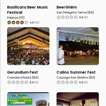
Basilicata Beer Music
BeerGhèm
Festival
San Pellegrino Terme (BG)
Potenza (PZ)
0.0
(0)
4,6
(12)
Gerundium Fest
Calino Summer Fest
Casirate d'Adda (BG)
Cazzago San Martino (BS)
0.0
(0)
0.0
(0)